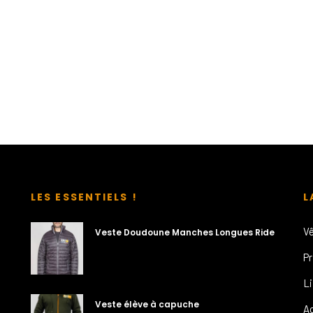
LES ESSENTIELS !
L
V
Veste Doudoune Manches Longues Ride
P
L
Veste élève à capuche
A