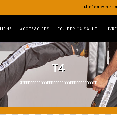
DÉCOUVREZ TO
TIONS
ACCESSOIRES
EQUIPER MA SALLE
LIVR
T4
gnnnnnnnnnnnnnnnnnnnnnnnnnnnnnnnnnnnn