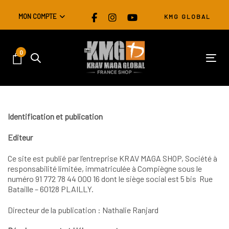
Skip
Skip
MON COMPTE
KMG GLOBAL
links
to
primary
navigation
0
Skip
Tog
to
content
Identification et publication
Editeur
Ce site est publié par l’entreprise KRAV MAGA SHOP, Société à
responsabilité limitée, immatriculée à Compiègne sous le
numéro 91 772 78 44 000 16 dont le siège social est 5 bis Rue
Bataille – 60128 PLAILLY.
Directeur de la publication : Nathalie Ranjard