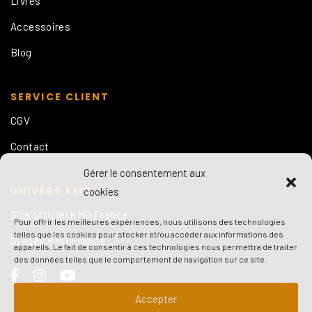
Livres
Accessoires
Blog
SERVICE CLIENT
CGV
Contact
Gérer le consentement aux
UNIVERS KMG
cookies
Site officiel KMG France
Pour offrir les meilleures expériences, nous utilisons des technologies
telles que les cookies pour stocker et/ou accéder aux informations des
Stages KMG France
appareils. Le fait de consentir à ces technologies nous permettra de traiter
des données telles que le comportement de navigation sur ce site.
Accepter