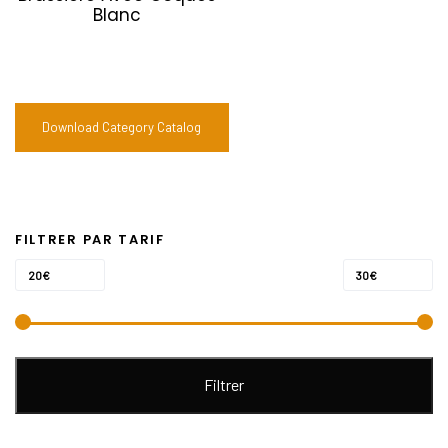
Blanc
Download Category Catalog
FILTRER PAR TARIF
Prix
Prix
Prix :
—
20€
30€
min
max
Filtrer