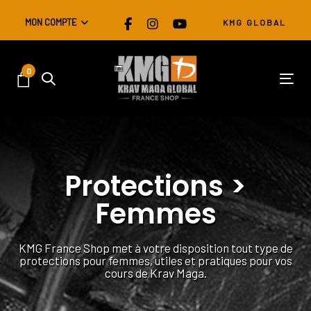
Skip
Skip
MON COMPTE
KMG GLOBAL
links
to
primary
navigation
0
Skip
Tog
to
content
Protections >
Femmes
KMG France Shop met à votre disposition tout type de
protections pour femmes, utiles et pratiques pour vos
cours de Krav Maga.