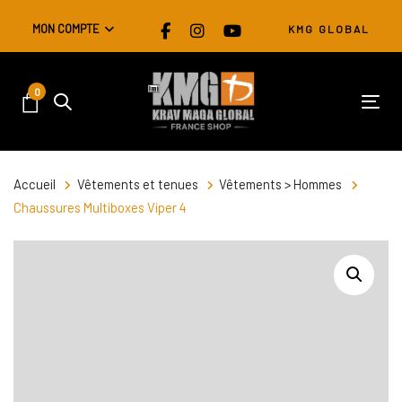
Skip
Skip
MON COMPTE
KMG GLOBAL
links
to
primary
navigation
0
Skip
Tog
to
content
Accueil
Vêtements et tenues
Vêtements > Hommes
Chaussures Multiboxes Viper 4