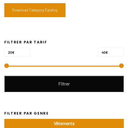
Download Category Catalog
FILTRER PAR TARIF
Prix
Prix
Prix :
—
20€
40€
min
max
Filtrer
FILTRER PAR GENRE
Vêtements