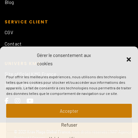
Blog
SERVICE CLIENT
CGV
Contact
Gérer le consentement aux
UNIVERS KMG
cookies
Site officiel KMG France
Pour offrir les meilleures expériences, nous utilisons des technologies
telles que les cookies pour stocker et/ou accéder aux informations des
Stages KMG France
appareils. Le fait de consentir à ces technologies nous permettra de traiter
des données telles que le comportement de navigation sur ce site.
Accepter
Refuser
© 2021 Krav Maga Global France
, tous droits réservés |
NAP Agency
|
Orakleed
|
Oanami