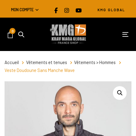
Skip
Skip
MON COMPTE
KMG GLOBAL
links
to
primary
navigation
0
Skip
Tog
to
content
Accueil
Vêtements et tenues
Vêtements > Hommes
Veste Doudoune Sans Manche Wave