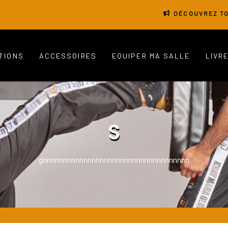
DÉCOUVREZ TO
TIONS
ACCESSOIRES
EQUIPER MA SALLE
LIVR
S
gnnnnnnnnnnnnnnnnnnnnnnnnnnnnnnnnnnnn