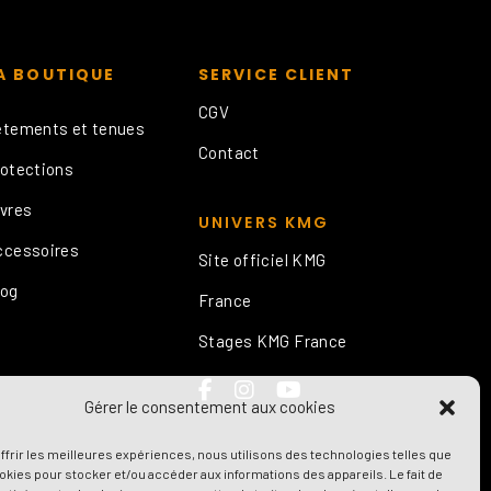
A BOUTIQUE
SERVICE CLIENT
CGV
êtements et tenues
RASH GUARD Manches longues
Contact
rotections
ivres
UNIVERS KMG
Pantalon Tactiqu
Poches Cargo - M
Pantalon Coton
ccessoires
Site officiel KMG
Veste
log
France
Stages KMG France
Gérer le consentement aux cookies
ffrir les meilleures expériences, nous utilisons des technologies telles que
okies pour stocker et/ou accéder aux informations des appareils. Le fait de