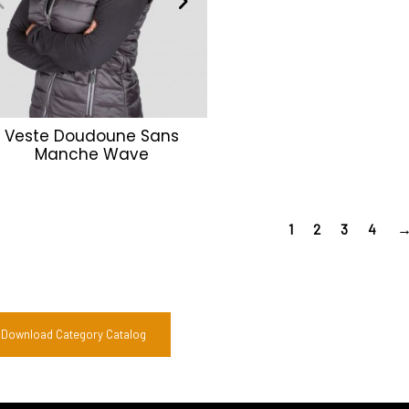
Veste Doudoune Sans
Manche Wave
1
2
3
4
Download Category Catalog