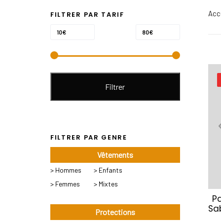
Acc
FILTRER PAR TARIF
Prix
Prix
Prix :
—
10€
80€
min
max
Filtrer
FILTRER PAR GENRE
Vêtements
> Hommes
> Enfants
> Femmes
> Mixtes
P
Sa
Protections