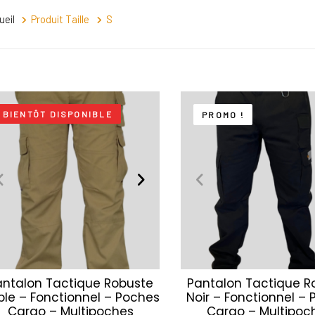
ueil
Produit Taille
S
BIENTÔT DISPONIBLE
PROMO !
antalon Tactique Robuste
Pantalon Tactique R
ble – Fonctionnel – Poches
Noir – Fonctionnel –
Cargo – Multipoches
Cargo – Multipoc