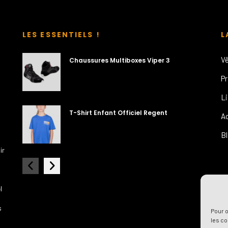
LES ESSENTIELS !
L
V
Chaussures Multiboxes Viper 3
P
L
T-Shirt Enfant Officiel Regent
A
B
ir
l
s
Pour o
les co