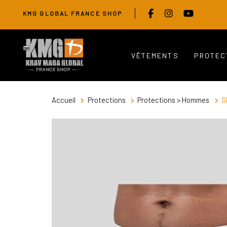
Skip
Skip
KMG GLOBAL FRANCE SHOP
links
to
primary
navigation
VÊTEMENTS
PROTEC
Skip
to
content
Accueil
Protections
Protections > Hommes
S