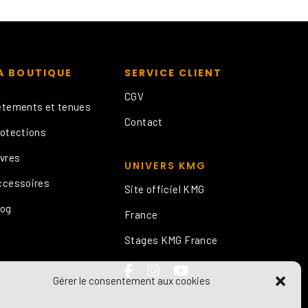
A BOUTIQUE
SERVICE CLIENT
CGV
êtements et tenues
irt Dry Fit
RASH 
Contact
rotections
ivres
UNIVERS KMG
Pantalon Coton
Veste
ccessoires
Site officiel KMG
log
France
Stages KMG France
Gérer le consentement aux cookies