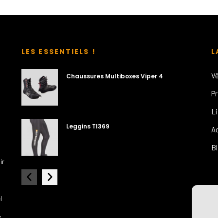
LES ESSENTIELS !
L
V
Chaussures Multiboxes Viper 4
T-Sh
P
L
Leggins Tl369
A
B
ir
l
s