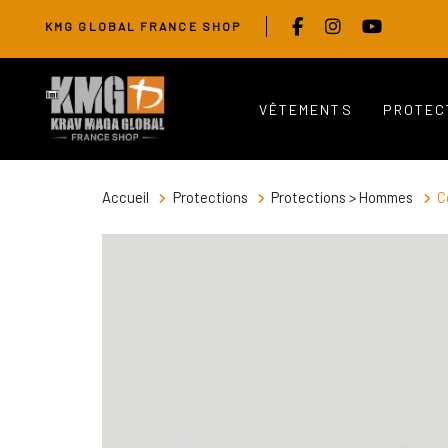
Skip
Skip
KMG GLOBAL FRANCE SHOP
links
to
primary
navigation
VÊTEMENTS
PROTEC
Skip
to
content
Accueil
Protections
Protections > Hommes
C