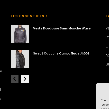
LES ESSENTIELS !
L
V
Veste Doudoune Sans Manche Wave
P
L
Sweat Capuche Camouflage Jh009
A
B
ir
l
s
Pour o
les co
consen