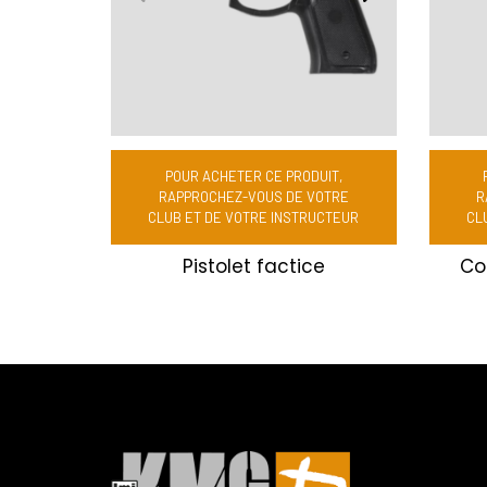
POUR ACHETER CE PRODUIT,
RAPPROCHEZ-VOUS DE VOTRE
R
CLUB ET DE VOTRE INSTRUCTEUR
CL
Pistolet factice
Co