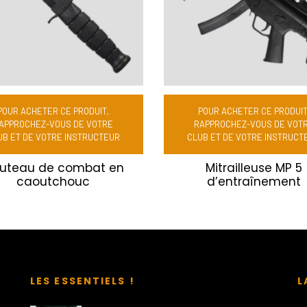
POUR ACHETER CE PRODUIT,
POUR ACHETER CE PRODUIT
APPROCHEZ-VOUS DE VOTRE
RAPPROCHEZ-VOUS DE VOT
UB ET DE VOTRE INSTRUCTEUR
CLUB ET DE VOTRE INSTRUCT
uteau de combat en
Mitrailleuse MP 5
caoutchouc
d’entraînement
LES ESSENTIELS !
L