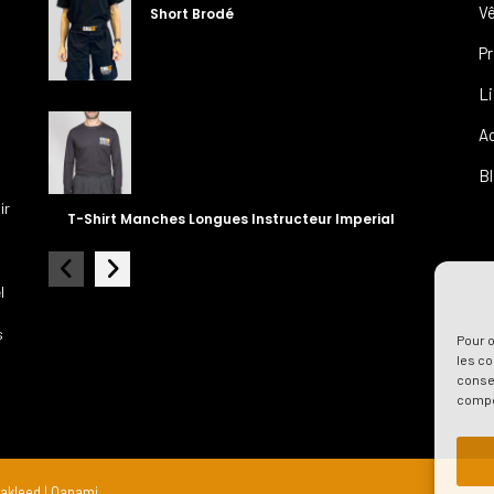
V
Short Brodé
P
L
A
B
ir
T-Shirt Manches Longues Instructeur Imperial
l
s
Pour o
les co
consen
compor
akleed
|
Oanami