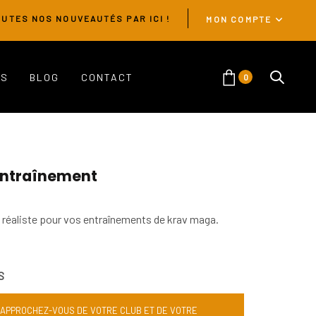
UTES NOS NOUVEAUTÉS PAR ICI !
MON COMPTE
ES
BLOG
CONTACT
0
’entraînement
s réaliste pour vos entraînements de krav maga.
S
RAPPROCHEZ-VOUS DE VOTRE CLUB ET DE VOTRE