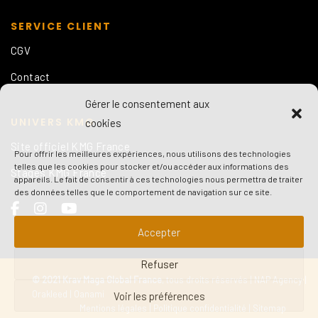
SERVICE CLIENT
CGV
Contact
Gérer le consentement aux
UNIVERS KMG
cookies
Site officiel KMG France
Pour offrir les meilleures expériences, nous utilisons des technologies
telles que les cookies pour stocker et/ou accéder aux informations des
Stages KMG France
appareils. Le fait de consentir à ces technologies nous permettra de traiter
des données telles que le comportement de navigation sur ce site.
Accepter
Refuser
© 2021 Krav Maga Global France
, tous droits réservés |
NAP Agency
|
Orakleed
|
Oanami
Voir les préférences
Mentions légales
|
Politique confidentialité
|
Sitemap